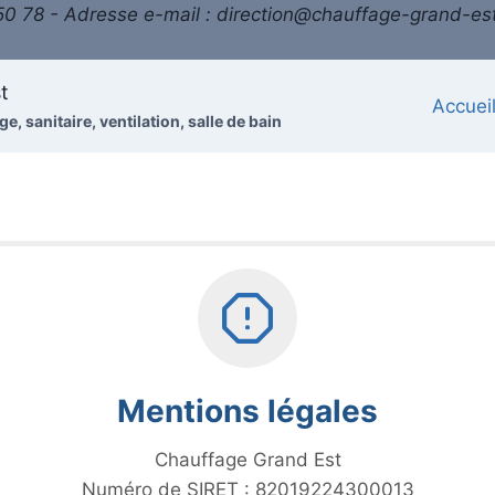
0 78 - Adresse e-mail : direction@chauffage-grand-est
t
Accuei
e, sanitaire, ventilation, salle de bain
Mentions légales
Chauffage Grand Est
Numéro de SIRET : 82019224300013